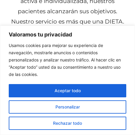
activa e individualizada, nuestros
pacientes alcanzarán sus objetivos.
Nuestro servicio es más que una DIETA.
Valoramos tu privacidad
Para conseguir ser excepcionales en
nuestros programas de nutrición
Usamos cookies para mejorar su experiencia de
navegación, mostrarle anuncios o contenidos
contamos con una Terapia exclusiva
personalizados y analizar nuestro tráfico. Al hacer clic en
denominada EPIGENÉTICA , que mediante
“Aceptar todo” usted da su consentimiento a nuestro uso
de las cookies.
una prueba sencilla e indolora, a través del
cabello, podemos conocer el estado
Aceptar todo
general de nuestro organismo y los TEST
DE MICROBIOTA, que dan un plus extra
Personalizar
para trabajar todo el organismo
¿Necesitas ayuda?
Rechazar todo