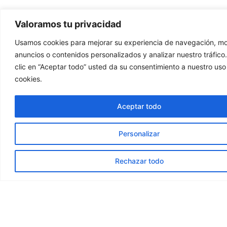
Valoramos tu privacidad
Opiniones De Clientes
Usamos cookies para mejorar su experiencia de navegación, mo
anuncios o contenidos personalizados y analizar nuestro tráfico.
clic en “Aceptar todo” usted da su consentimiento a nuestro uso
cookies.
Aceptar todo
Genial!! Te atienden y asesoran con
Personalizar
profesionalidad. Muy buenos resultados
después de 2 sesiones. 100%
Rechazar todo
recomendable
Marina N. Flores