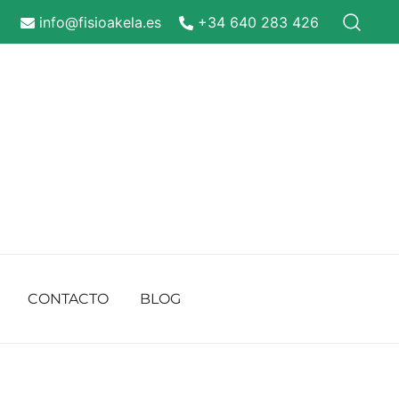
info@fisioakela.es
+34 640 283 426
CONTACTO
BLOG