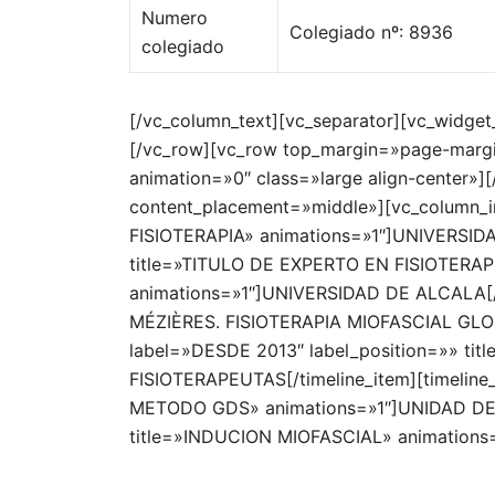
Numero
Colegiado nº: 8936
colegiado
[/vc_column_text][vc_separator][vc_widget
[/vc_row][vc_row top_margin=»page-margi
animation=»0″ class=»large align-center»
content_placement=»middle»][vc_column_i
FISIOTERAPIA» animations=»1″]UNIVERSIDA
title=»TITULO DE EXPERTO EN FISIOTER
animations=»1″]UNIVERSIDAD DE ALCALA[/t
MÉZIÈRES. FISIOTERAPIA MIOFASCIAL GLOB
label=»DESDE 2013″ label_position=»» t
FISIOTERAPEUTAS[/timeline_item][timeli
METODO GDS» animations=»1″]UNIDAD DE FI
title=»INDUCION MIOFASCIAL» animations