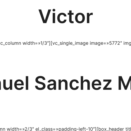
Victor
c_column width=»1/3″][vc_single_image image=»5772″ img
nuel Sanchez M
mn width=»2/3″ el_class=»padding-left-10″][box_header