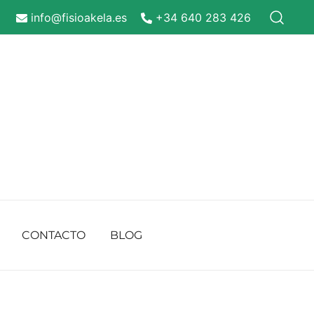
info@fisioakela.es
+34 640 283 426
CONTACTO
BLOG