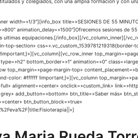
titulados y colegiados, con una amplia formación y con una
inner width=»1/3″][info_box title=»SESIONES DE 55 MINU
=»800″ animation_delay=»1500″]Ofrecemos sesiones de 55 m
as ultimas equipaciones.[/info_box][/vc_column_inner][/vc
n-top-section» css=».vc_custom_1539781219318{border-top
d !important;}»][vc_column][vc_row_inner top_margin=»pag
pe=»h2″ bottom_border=»1″ animation=»0″ class=»large a
_row top_margin=»page-margin-top» content_placement=»
-color: #ffffff !important;}»][vc_column top_margin=»pa
ull» alignment=»center» onclick=»custom_link» link=»https
=»grey» add_button=»bottom» btn_title=»Saber más» btn_s
n=»center» btn_button_block=»true»
2Feva%2F|title:Fisioterapia||»]
va Maria Rueda Torr