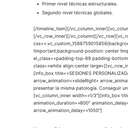
Primer nivel técnicas estructurales.
Segundo nivel técnicas globales.
[/timeline_item][/vc_column_inner][vc_col
[/vc_row_inner][/vc_column][/vc_row][vc_
css=».vc_custom_1588759015856{background
!important;background-position: center !im
el_class=»padding-top-89 padding-bottom-
class=»white align-center large»][vc_row_
[info_box title=»SESIONES PERSONALIZADA
arrow_animation=»slideRight» arrow_animat
presentar la misma patología. Conseguir un
[vc_column_inner width=»1/3″][info_box 
animation_duration=»800″ animation_delay
arrow_animation_delay=»1050″]