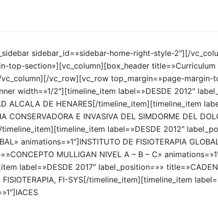
_sidebar sidebar_id=»sidebar-home-right-style-2″][/vc_col
n-top-section»][vc_column][box_header title=»Curriculu
][/vc_column][/vc_row][vc_row top_margin=»page-margin-t
nner width=»1/2″][timeline_item label=»DESDE 2012″ lab
D ALCALA DE HENARES[/timeline_item][timeline_item lab
APIA CONSERVADORA E INVASIVA DEL SIMDORME DEL DOL
imeline_item][timeline_item label=»DESDE 2012″ label_
AL» animations=»1″]INSTITUTO DE FISIOTERAPIA GLOBAL M
itle=»CONCEPTO MULLIGAN NIVEL A – B – C» animations
ne_item label=»DESDE 2017″ label_position=»» title=»
SIOTERAPIA, FI-SYS[/timeline_item][timeline_item label
=»1″]IACES