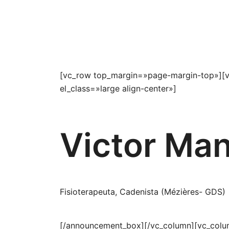
[vc_row top_margin=»page-margin-top»][v
el_class=»large align-center»]
Victor Ma
Fisioterapeuta, Cadenista (Mézières- GDS)
[/announcement_box][/vc_column][vc_colu