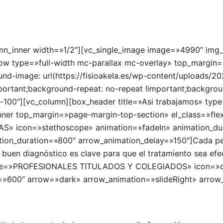
umn_inner width=»1/2″][vc_single_image image=»4990″ img_
row type=»full-width mc-parallax mc-overlay» top_margin
-image: url(https://fisioakela.es/wp-content/uploads/2
portant;background-repeat: no-repeat !important;backgroun
100″][vc_column][box_header title=»Asi trabajamos» typ
inner top_margin=»page-margin-top-section» el_class=»fle
S» icon=»stethoscope» animation=»fadeIn» animation_du
ion_duration=»800″ arrow_animation_delay=»150″]Cada per
 buen diagnóstico es clave para que el tratamiento sea efe
title=»PROFESIONALES TITULADOS Y COLEGIADOS» icon=»do
=»600″ arrow=»dark» arrow_animation=»slideRight» arrow