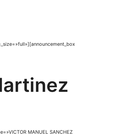
_size=»full»][announcement_box
artinez
 title=»VICTOR MANUEL SANCHEZ