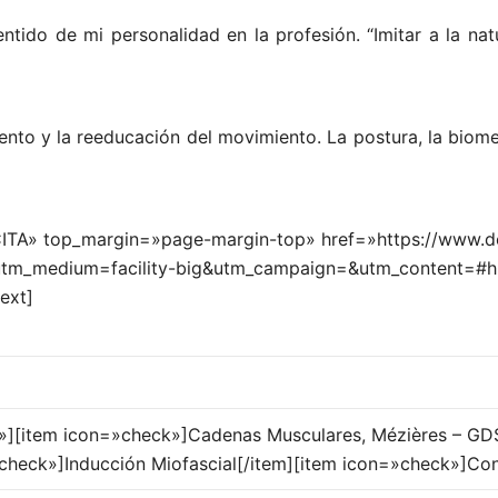
entido de mi personalidad en la profesión. “Imitar a la nat
ento y la reeducación del movimiento. La postura, la biome
CITA» top_margin=»page-margin-top» href=»https://www.doct
utm_medium=facility-big&utm_campaign=&utm_content=#hig
ext]
le»][item icon=»check»]Cadenas Musculares, Mézières – GD
check»]Inducción Miofascial[/item][item icon=»check»]Conc