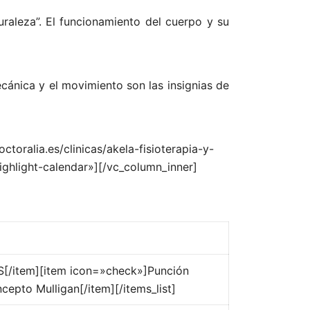
uraleza”. El funcionamiento del cuerpo y su
cánica y el movimiento son las insignias de
oralia.es/clinicas/akela-fisioterapia-y-
hlight-calendar»][/vc_column_inner]
S[/item][item icon=»check»]Punción
epto Mulligan[/item][/items_list]