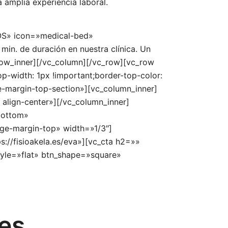
 amplia experiencia laboral.
TOS» icon=»medical-bed»
in. de duración en nuestra clínica. Un
_row_inner][/vc_column][/vc_row][vc_row
-width: 1px !important;border-top-color:
e-margin-top-section»][vc_column_inner]
lign-center»][/vc_column_inner]
bottom»
ge-margin-top» width=»1/3″]
://fisioakela.es/eva»][vc_cta h2=»»
tyle=»flat» btn_shape=»square»
es