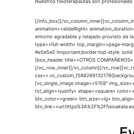
Nuestros fisioterapeutas son profesionales 
[/info_box][/vc_column_inner][vc_column_
animation=»slideRight» animation_duration
entorno agradable y relajado provisto de l
type=»full-width» top_margin=»page-margi
#e5e5e5 !important;border-top-style: soli
[box_header title=»OTROS COMPAÑEROS» ty
[/vc_row_inner][/vc_column][/vc_row][vc
css=».vc_custom_1588269132178{background
[vc_single_image image=»5159″ img_size=»f
txt_align=»justify» shape=»square» color
btn_color=»green» btn_size=»lg» btn_alig
btn_link=»url:https%3A%2F%2Ffisioakela.es%
E