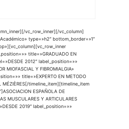
umn_inner][/vc_row_inner][/vc_column]
m Académico» type=»h2″ bottom_border=»1″
op»][vc_column][vc_row_inner
el_position=»» title=»GRADUADO EN
el=»DESDE 2012″ label_position=»»
OR MIOFASCIAL Y FIBROMIALGIA»
position=»» title=»EXPERTO EN METODO
ÉZIÈRES[/timeline_item][timeline_item
=»1″]ASOCIACION ESPAÑOLA DE
CADENAS MUSCULARES Y ARTICULARES
=»DESDE 2019″ label_position=»»