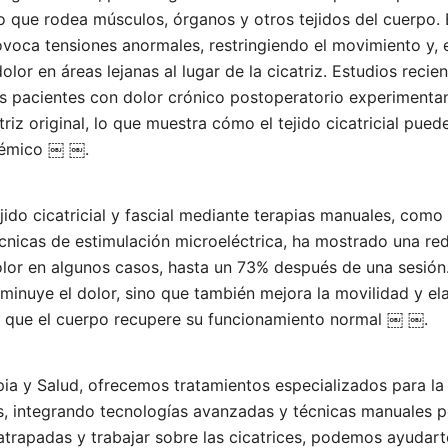
o que rodea músculos, órganos y otros tejidos del cuerpo. 
ovoca tensiones anormales, restringiendo el movimiento y,
or en áreas lejanas al lugar de la cicatriz. Estudios recie
os pacientes con dolor crónico postoperatorio experimenta
triz original, lo que muestra cómo el tejido cicatricial puede 
stémico ￼ ￼.
ejido cicatricial y fascial mediante terapias manuales, como
cnicas de estimulación microeléctrica, ha mostrado una re
dolor en algunos casos, hasta un 73% después de una sesión.
sminuye el dolor, sino que también mejora la movilidad y ela
a que el cuerpo recupere su funcionamiento normal ￼ ￼.
pia y Salud, ofrecemos tratamientos especializados para la 
as, integrando tecnologías avanzadas y técnicas manuales p
s atrapadas y trabajar sobre las cicatrices, podemos ayudart