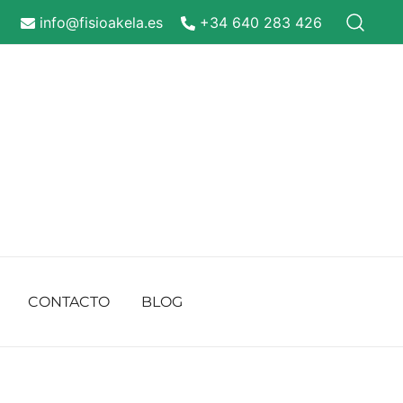
info@fisioakela.es
+34 640 283 426
CONTACTO
BLOG