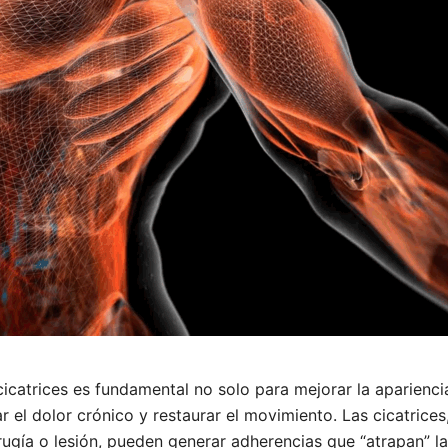
cicatrices es fundamental no solo para mejorar la apariencia 
ar el dolor crónico y restaurar el movimiento. Las cicatrice
ugía o lesión, pueden generar adherencias que “atrapan” la